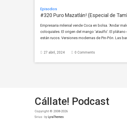
Episodios
#320 Puro Mazatlán! (Especial de Tam
Empresaria milenial vende Coca en bolsa. ‘Andar malo’,
coloquiales. El origen del mango ‘ataulfo’. El plátano
están rucos. Versiones modernas de Pin-Pón. Las ba
Murió Akira Toriyama, creador de Dragon Ball. Lo […]
27 abril, 2024
0 Comments
Cállate! Podcast
Copyright © 2008-2026
Sirius - by
LyraThemes