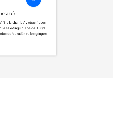
borazo)
 ‘Ir a la chamba’ y otras frases
 que se extinguió. Los de Blur ya
ndas de Mazatlán vs los gringos.