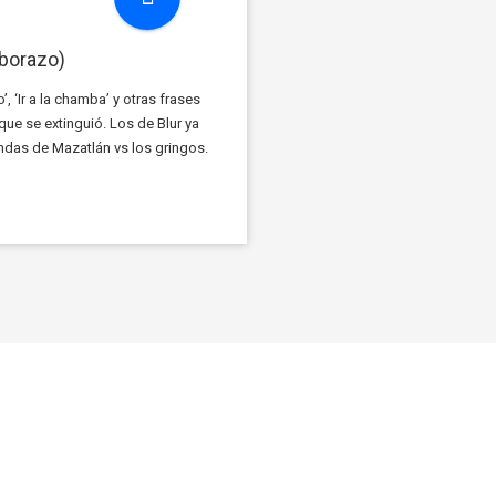
borazo)
 ‘Ir a la chamba’ y otras frases
 que se extinguió. Los de Blur ya
ndas de Mazatlán vs los gringos.