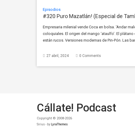
Episodios
#320 Puro Mazatlán! (Especial de Tam
Empresaria milenial vende Coca en bolsa. ‘Andar malo’,
coloquiales. El origen del mango ‘ataulfo’. El plátano
están rucos. Versiones modernas de Pin-Pón. Las ba
Murió Akira Toriyama, creador de Dragon Ball. Lo […]
27 abril, 2024
0 Comments
Cállate! Podcast
Copyright © 2008-2026
Sirius - by
LyraThemes