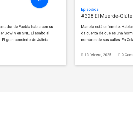
Episodios
#328 El Muerde-Glút
bernador de Puebla habla con su
Manolo está enfermito. Habla
er Bowl y en SNL. El asalto al
da cuenta de que es una hormi
 El gran concierto de Julieta
nombres de sus calles. En Cel
saludo nazi de Elon Musk. […]
13 febrero, 2025
0 Com