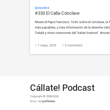
Episodios
#330 El Calla-Cónclave
Muere el Papa Francisco. Todo sobre el cónclave, la 
más papables, y más información de la derecha católi
Tralalá y otras creaciones del ‘italian brainrot’. Anci
ocupado su propiedad en el Edomex. El apagón de E
7 mayo, 2025
0 Comments
Cállate! Podcast
Copyright © 2008-2026
Sirius - by
LyraThemes