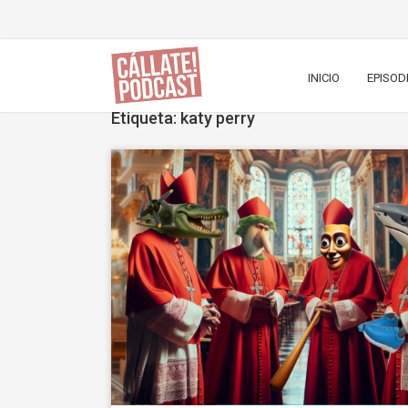
INICIO
EPISOD
Etiqueta: katy perry