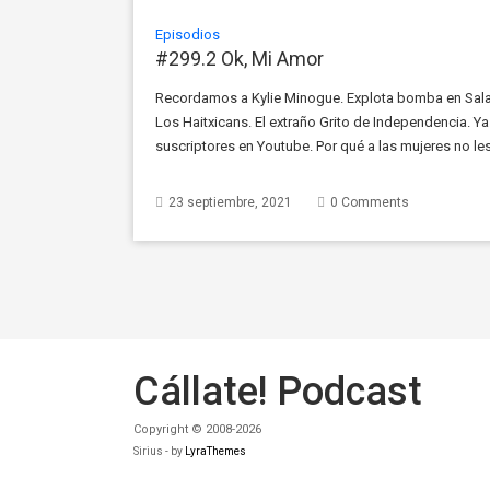
Episodios
#299.2 Ok, Mi Amor
Recordamos a Kylie Minogue. Explota bomba en Sal
Los Haitxicans. El extraño Grito de Independencia. Y
suscriptores en Youtube. Por qué a las mujeres no les
Cabras en New York. En Recomendaciones: Free Guy, O
23 septiembre, 2021
0 Comments
Cállate! Podcast
Copyright © 2008-2026
Sirius - by
LyraThemes