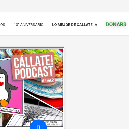
DONAR$
IOS
10° ANIVERSARIO
LO MEJOR DE CÁLLATE! ⭐