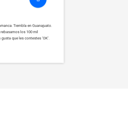
amanca. Tiembla en Guanajuato.
a rebasamos los 100 mil
 gusta que les contestes ‘OK’.
tra Ronda (otra vez), […]