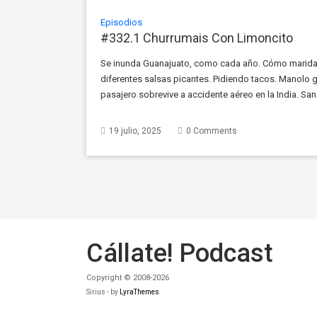
Episodios
#332.1 Churrumais Con Limoncito
Se inunda Guanajuato, como cada año. Cómo maridar 
diferentes salsas picantes. Pidiendo tacos. Manolo 
pasajero sobrevive a accidente aéreo en la India. San
contra de Marilyn Manson. El último concierto de Ozz
19 julio, 2025
0 Comments
Cállate! Podcast
Copyright © 2008-2026
Sirius - by
LyraThemes