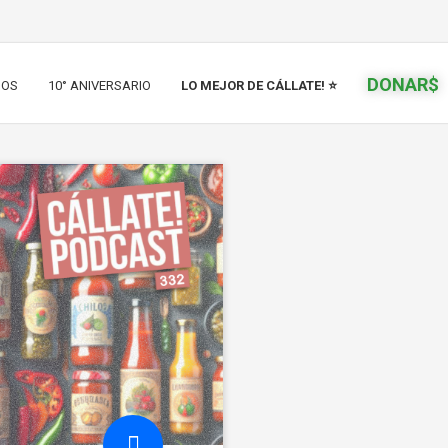
DONAR$
IOS
10° ANIVERSARIO
LO MEJOR DE CÁLLATE! ⭐