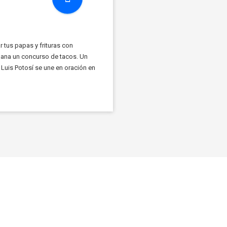
tus papas y frituras con
gana un concurso de tacos. Un
 Luis Potosí se une en oración en
y […]