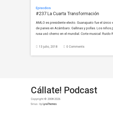
Episodios
#237 La Cuarta Transformación
AMLO es presidente electo. Guanajuato fue el único e
de panes en Acámbaro. Gallinas y pollas. Los niños p
rusa usó chemo en el mundial. Corte musical: Ruido 
20 de Julio, celebración del 10° […]
13 julio, 2018
0 Comments
Cállate! Podcast
Copyright © 2008-2026
Sirius - by
LyraThemes