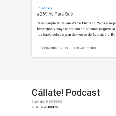
Episodios
#269 Ya Para Qué
Rafa cumple 40. Muere Walter Mercado. Ya casi llega
femeninas Always ahora son no-binarias. Regresa la
nos habla sobre el pan de muerto de Guanajuato. En
Suecos, hablamos sobre el ocelote, el animal típico 
11 noviembre, 2019
0 Comments
Cállate! Podcast
Copyright © 2008-2026
Sirius - by
LyraThemes