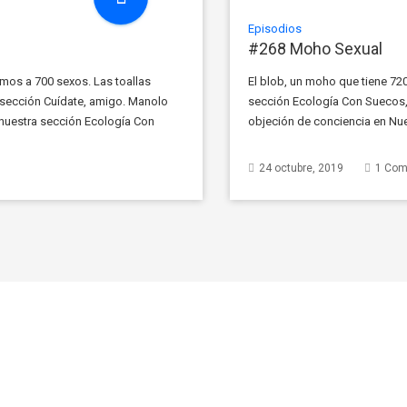
Episodios
#268 Moho Sexual
mos a 700 sexos. Las toallas
El blob, un moho que tiene 72
 sección Cuídate, amigo. Manolo
sección Ecología Con Suecos, 
 nuestra sección Ecología Con
objeción de conciencia en Nue
de Guanajuato. Ex-alcalde […]
extremadamente aburridas, proh
24 octubre, 2019
1 Co