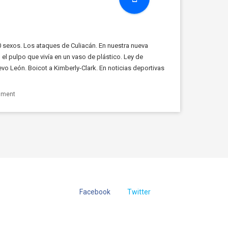
0 sexos. Los ataques de Culiacán. En nuestra nueva
el pulpo que vivía en un vaso de plástico. Ley de
vo León. Boicot a Kimberly-Clark. En noticias deportivas
íben el grito de puto y […]
mment
Facebook
Twitter