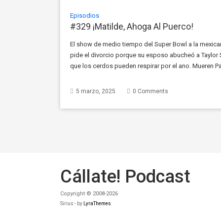
Episodios
#329 ¡Matilde, Ahoga Al Puerco!
El show de medio tiempo del Super Bowl a la mexica
pide el divorcio porque su esposo abucheó a Taylor 
que los cerdos pueden respirar por el ano. Mueren Paqu
Daniel Bisogno y Gene Hackman. Tiburón le […]
5 marzo, 2025
0 Comments
Cállate! Podcast
Copyright © 2008-2026
Sirius - by
LyraThemes