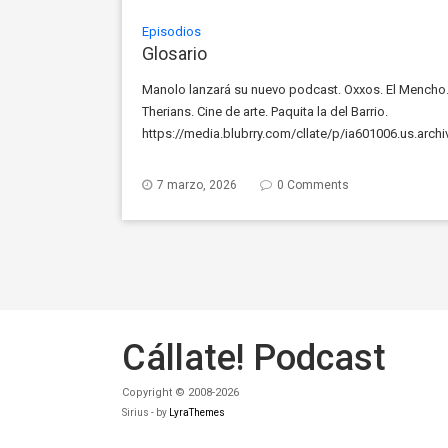
Episodios
Glosario
Manolo lanzará su nuevo podcast. Oxxos. El Mencho. 
Therians. Cine de arte. Paquita la del Barrio.
https://media.blubrry.com/cllate/p/ia601006.us.arc
Play in new window | Download
7 marzo, 2026
0 Comments
Cállate! Podcast
Copyright © 2008-2026
Sirius - by
LyraThemes