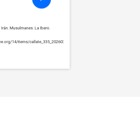
Irán. Musulmanes. La Ibero.
hive.org/14/items/callate_335_202603/callate_335_160kbps.mp3Podcast: