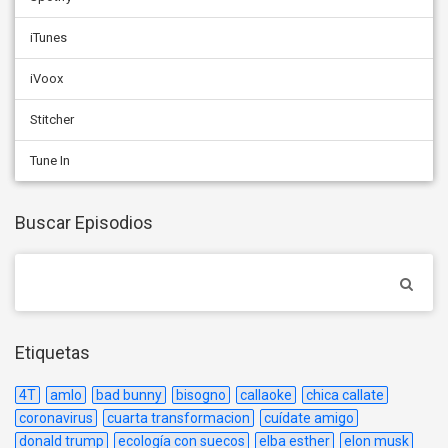
iTunes
iVoox
Stitcher
Tune In
Buscar Episodios
Etiquetas
4T
amlo
bad bunny
bisogno
callaoke
chica callate
coronavirus
cuarta transformacion
cuídate amigo
donald trump
ecología con suecos
elba esther
elon musk