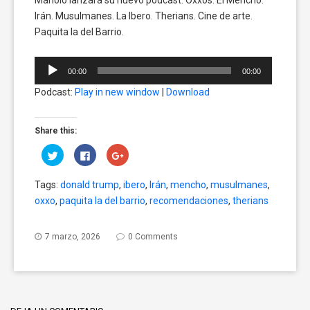
Irán. Musulmanes. La Ibero. Therians. Cine de arte.
Paquita la del Barrio.
Reproductor
00:00
00:00
de
Podcast:
Play in new window
|
Download
audio
Share this:
Click
Click
Click
to
to
to
share
share
share
on
on
on
Tags:
donald trump
,
ibero
,
Irán
,
mencho
,
musulmanes
,
Twitter
Facebook
Google+
(Opens
(Opens
(Opens
oxxo
,
paquita la del barrio
,
recomendaciones
,
therians
in
in
in
new
new
new
window)
window)
window)
7 marzo, 2026
0 Comments