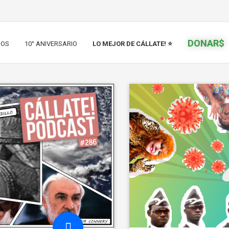
DONAR$
IOS
10° ANIVERSARIO
LO MEJOR DE CÁLLATE! ⭐