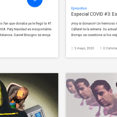
Episodios
Especial COVID #3: E
 fan que donaba ya le llegó la 4T.
¡Hoy sí donaron! Un hermoso m
USA. Paty Navidad es insoportable.
Cállate! te la entierra. Su ac
istancia. Daniel Bisogno se enoja
Borrajo se cuestiona si los viej
Las enfrijoladas de Anahí. El [
5 mayo, 2020
0 Comme