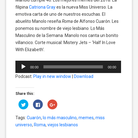
filipina
Catriona Gray
es la nueva Miss Universo. La
emotiva carta de uno de nuestros escuchas. El
abuelito Manolo reseña
Roma
de Alfonso Cuarón. Les
ponemos su nombre de viejo lesbiano. Lo Más
Masculino de la Semana. Manolo nos canta un bonito
villancico. Corte musical: Mistery Jets – ‘Half In Love
With Elizabeth’.
Reproductor
00:00
00:00
de
Podcast:
Play in new window
|
Download
audio
Share this:
Click
Click
Click
to
to
to
share
share
share
on
on
on
Tags:
Cuarón
,
lo más masculino
,
memes
,
miss
Twitter
Facebook
Google+
(Opens
(Opens
(Opens
universo
,
Roma
,
viejos lesbianos
in
in
in
new
new
new
window)
window)
window)