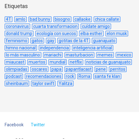
Etiquetas
4T
amlo
bad bunny
bisogno
callaoke
chica callate
coronavirus
cuarta transformacion
cuídate amigo
donald trump
ecología con suecos
elba esther
elon musk
feminismo
gatos
gay
gotitas de la 4T
guanajuato
himno nacional
independencia
inteligencia artificial
lo más masculino
mariachi
masturbacion
memes
mexico
miaucast
muertos
mundial
netflix
noticias de guanajuato
olimpiadas
oscares
papa
papantlacast
pene
perritos
podcast
recomendaciones
rock
Roma
santa fe klan
sheinbaum
taylor swift
Yalitza
Facebook
Twitter