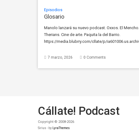
Episodios
Glosario
Manolo lanzará su nuevo podcast. Oxxos. El Mencho. 
Therians. Cine de arte. Paquita la del Barrio.
https://media.blubrry.com/cllate/p/ia601006.us.arc
Play in new window | Download
7 marzo, 2026
0 Comments
Cállate! Podcast
Copyright © 2008-2026
Sirius - by
LyraThemes