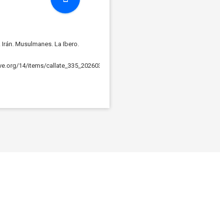
Irán. Musulmanes. La Ibero.
hive.org/14/items/callate_335_202603/callate_335_160kbps.mp3Podcast: