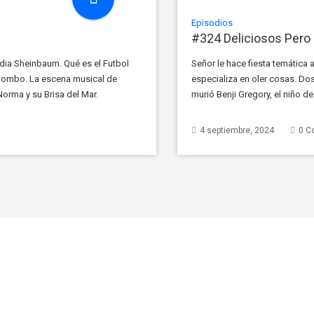
Episodios
#324 Deliciosos Per
dia Sheinbaum. Qué es el Futbol
Señor le hace fiesta temática
tombo. La escena musical de
especializa en oler cosas. Dos
rma y su Brisa del Mar.
murió Benji Gregory, el niño de
 de […]
jugador que juega un partido [
4 septiembre, 2024
0 C