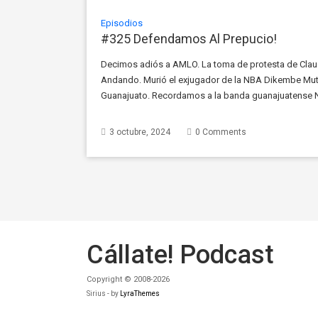
Episodios
#325 Defendamos Al Prepucio!
Decimos adiós a AMLO. La toma de protesta de Clau
Andando. Murió el exjugador de la NBA Dikembe Mu
Guanajuato. Recordamos a la banda guanajuatense No
Conocemos un verdadero fan de Oasis. En el Mashup
3 octubre, 2024
0 Comments
Cállate! Podcast
Copyright © 2008-2026
Sirius - by
LyraThemes