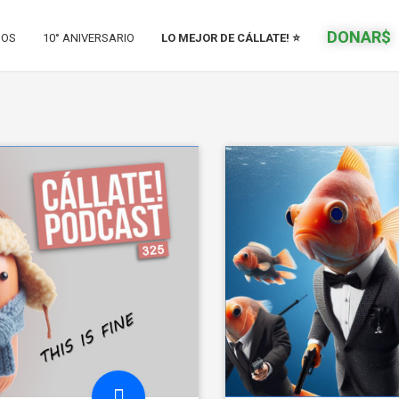
DONAR$
IOS
10° ANIVERSARIO
LO MEJOR DE CÁLLATE! ⭐