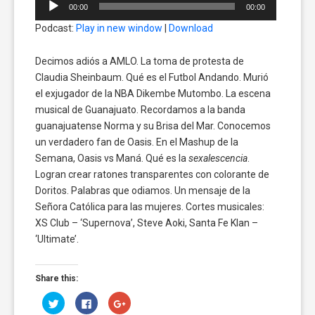
00:00
00:00
de
Podcast:
Play in new window
|
Download
audio
Decimos adiós a AMLO. La toma de protesta de
Claudia Sheinbaum. Qué es el Futbol Andando. Murió
el exjugador de la NBA Dikembe Mutombo. La escena
musical de Guanajuato. Recordamos a la banda
guanajuatense Norma y su Brisa del Mar. Conocemos
un verdadero fan de Oasis. En el Mashup de la
Semana, Oasis vs Maná. Qué es la
sexalescencia
.
Logran crear ratones transparentes con colorante de
Doritos. Palabras que odiamos. Un mensaje de la
Señora Católica para las mujeres. Cortes musicales:
XS Club – ‘Supernova’, Steve Aoki, Santa Fe Klan –
‘Ultimate’.
Share this:
Click
Click
Click
to
to
to