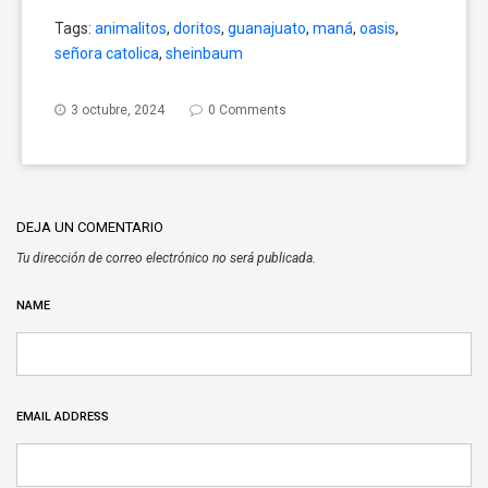
share
share
share
on
on
on
Tags:
animalitos
,
doritos
,
guanajuato
,
maná
,
oasis
,
Twitter
Facebook
Google+
(Opens
(Opens
(Opens
señora catolica
,
sheinbaum
in
in
in
new
new
new
window)
window)
window)
3 octubre, 2024
0 Comments
DEJA UN COMENTARIO
Tu dirección de correo electrónico no será publicada.
NAME
EMAIL ADDRESS