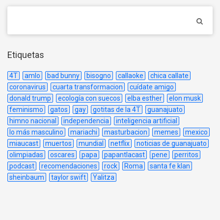
Etiquetas
4T
amlo
bad bunny
bisogno
callaoke
chica callate
coronavirus
cuarta transformacion
cuídate amigo
donald trump
ecología con suecos
elba esther
elon musk
feminismo
gatos
gay
gotitas de la 4T
guanajuato
himno nacional
independencia
inteligencia artificial
lo más masculino
mariachi
masturbacion
memes
mexico
miaucast
muertos
mundial
netflix
noticias de guanajuato
olimpiadas
oscares
papa
papantlacast
pene
perritos
podcast
recomendaciones
rock
Roma
santa fe klan
sheinbaum
taylor swift
Yalitza