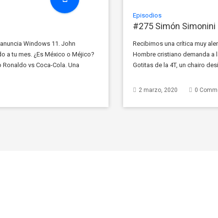
Episodios
#275 Simón Simonini
t anuncia Windows 11. John
Recibimos una crítica muy ale
do a tu mes. ¿Es México o Méjico?
Hombre cristiano demanda a l
no Ronaldo vs Coca-Cola. Una
Gotitas de la 4T, un chairo d
[…]
al concierto de los Backstreet 
2 marzo, 2020
0 Comm