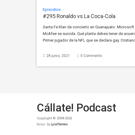
Episodios
#295 Ronaldo vs La Coca-Cola
Santa Fe Klan da concierto en Guanajuato. Microsof
McAfee se suicida. Qué planta debes tener de acuer
Primer jugador de la NFL que se declara gay. Cristia
canción muy cachonda de José José. Corte musical: 
28 junio, 2021
0 Comments
Cállate! Podcast
Copyright © 2008-2026
Sirius - by
LyraThemes