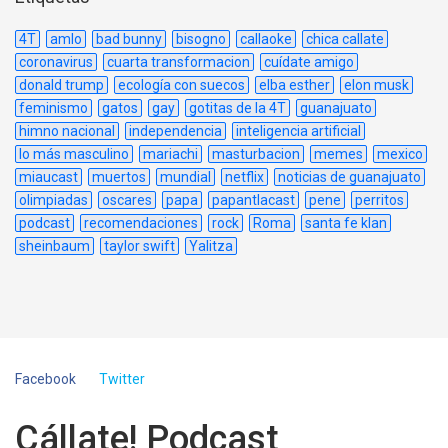
4T
amlo
bad bunny
bisogno
callaoke
chica callate
coronavirus
cuarta transformacion
cuídate amigo
donald trump
ecología con suecos
elba esther
elon musk
feminismo
gatos
gay
gotitas de la 4T
guanajuato
himno nacional
independencia
inteligencia artificial
lo más masculino
mariachi
masturbacion
memes
mexico
miaucast
muertos
mundial
netflix
noticias de guanajuato
olimpiadas
oscares
papa
papantlacast
pene
perritos
podcast
recomendaciones
rock
Roma
santa fe klan
sheinbaum
taylor swift
Yalitza
Facebook
Twitter
Cállate! Podcast