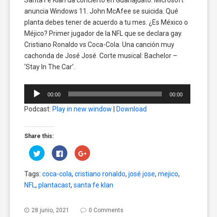
anuncia Windows 11. John McAfee se suicida. Qué
planta debes tener de acuerdo a tu mes. ¿Es México o
Méjico? Primer jugador de la NFL que se declara gay.
Cristiano Ronaldo vs Coca-Cola. Una canción muy
cachonda de José José. Corte musical: Bachelor –
‘Stay In The Car’.
Reproductor
00:00
00:00
de
Podcast:
Play in new window
|
Download
audio
Share this:
Click
Click
Click
to
to
to
share
share
share
on
on
on
Tags:
coca-cola
,
cristiano ronaldo
,
josé jose
,
mejico
,
Twitter
Facebook
Google+
(Opens
(Opens
(Opens
NFL
,
plantacast
,
santa fe klan
in
in
in
new
new
new
window)
window)
window)
28 junio, 2021
0 Comments