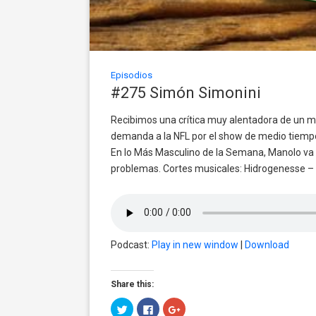
Episodios
#275 Simón Simonini
Recibimos una crítica muy alentadora de un mi
demanda a la NFL por el show de medio tiempo 
En lo Más Masculino de la Semana, Manolo va 
problemas. Cortes musicales: Hidrogenesse – ‘B
Podcast:
Play in new window
|
Download
Share this:
Click
Click
Click
to
to
to