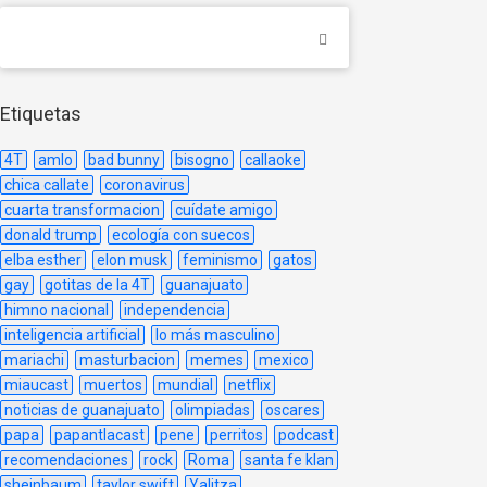
Etiquetas
4T
amlo
bad bunny
bisogno
callaoke
chica callate
coronavirus
cuarta transformacion
cuídate amigo
donald trump
ecología con suecos
elba esther
elon musk
feminismo
gatos
gay
gotitas de la 4T
guanajuato
himno nacional
independencia
inteligencia artificial
lo más masculino
mariachi
masturbacion
memes
mexico
miaucast
muertos
mundial
netflix
noticias de guanajuato
olimpiadas
oscares
papa
papantlacast
pene
perritos
podcast
recomendaciones
rock
Roma
santa fe klan
sheinbaum
taylor swift
Yalitza