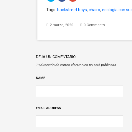
share
share
share
on
on
on
Tags:
backstreet boys
,
chairo
,
ecología con su
Twitter
Facebook
Google+
(Opens
(Opens
(Opens
in
in
in
new
new
new
window)
window)
window)
2 marzo, 2020
0 Comments
DEJA UN COMENTARIO
Tu dirección de correo electrónico no será publicada.
NAME
EMAIL ADDRESS