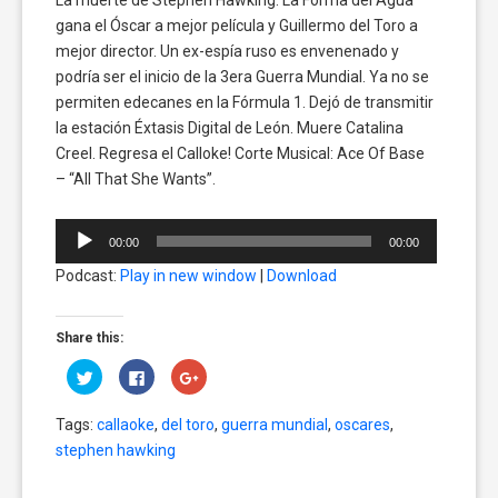
gana el Óscar a mejor película y Guillermo del Toro a
mejor director. Un ex-espía ruso es envenenado y
podría ser el inicio de la 3era Guerra Mundial. Ya no se
permiten edecanes en la Fórmula 1. Dejó de transmitir
la estación Éxtasis Digital de León. Muere Catalina
Creel. Regresa el Calloke! Corte Musical: Ace Of Base
– “All That She Wants”.
Reproductor
00:00
00:00
de
Podcast:
Play in new window
|
Download
audio
Share this:
Click
Click
Click
to
to
to
share
share
share
on
on
on
Tags:
callaoke
,
del toro
,
guerra mundial
,
oscares
,
Twitter
Facebook
Google+
(Opens
(Opens
(Opens
stephen hawking
in
in
in
new
new
new
window)
window)
window)