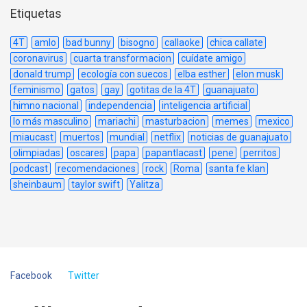
Etiquetas
4T
amlo
bad bunny
bisogno
callaoke
chica callate
coronavirus
cuarta transformacion
cuídate amigo
donald trump
ecología con suecos
elba esther
elon musk
feminismo
gatos
gay
gotitas de la 4T
guanajuato
himno nacional
independencia
inteligencia artificial
lo más masculino
mariachi
masturbacion
memes
mexico
miaucast
muertos
mundial
netflix
noticias de guanajuato
olimpiadas
oscares
papa
papantlacast
pene
perritos
podcast
recomendaciones
rock
Roma
santa fe klan
sheinbaum
taylor swift
Yalitza
Facebook
Twitter