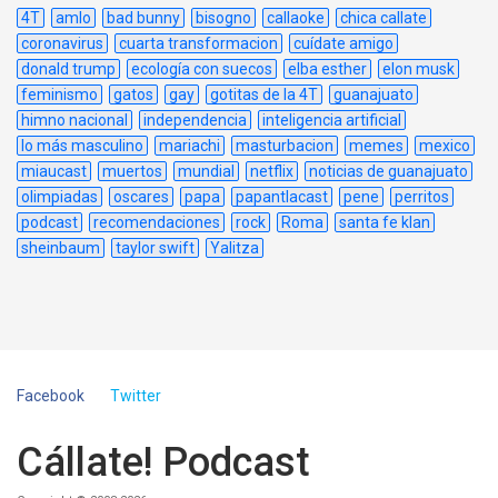
4T
amlo
bad bunny
bisogno
callaoke
chica callate
coronavirus
cuarta transformacion
cuídate amigo
donald trump
ecología con suecos
elba esther
elon musk
feminismo
gatos
gay
gotitas de la 4T
guanajuato
himno nacional
independencia
inteligencia artificial
lo más masculino
mariachi
masturbacion
memes
mexico
miaucast
muertos
mundial
netflix
noticias de guanajuato
olimpiadas
oscares
papa
papantlacast
pene
perritos
podcast
recomendaciones
rock
Roma
santa fe klan
sheinbaum
taylor swift
Yalitza
Facebook
Twitter
Cállate! Podcast