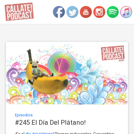
Episodios
#245 El Día Del Plátano!
¡Es el
día del plátano
! Piropos incluyentes. Cervantino: