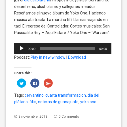
desenfreno, alcoholismo y callejones meados.
Reseñamos el nuevo álbum de Yoko Ono. Haciendo
música abstracta. La marcha fifí. Llamas viajando en
taxi. El regreso del Controlador. Cortes musicales: San
Pascualito Rey – ‘Aquí Estaré’ / Yoko Ono – ‘Warzone’.
Reproductor
00:00
00:00
de
Podcast:
Play in new window
|
Download
audio
Share this:
Click
Click
Click
to
to
to
share
share
share
on
on
on
Tags:
cervantino
,
cuarta transformacion
,
dia del
Twitter
Facebook
Google+
(Opens
(Opens
(Opens
plátano
,
fifís
,
noticias de guanajuato
,
yoko ono
in
in
in
new
new
new
window)
window)
window)
8 noviembre, 2018
0 Comments