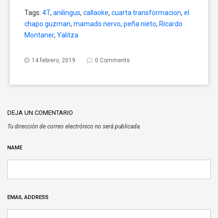
share
share
share
on
on
on
Tags:
4T
,
anilingus
,
callaoke
,
cuarta transformacion
,
el
Twitter
Facebook
Google+
(Opens
(Opens
(Opens
chapo guzman
,
mamado nervo
,
peña nieto
,
Ricardo
in
in
in
new
new
new
Montaner
,
Yalitza
window)
window)
window)
14 febrero, 2019
0 Comments
DEJA UN COMENTARIO
Tu dirección de correo electrónico no será publicada.
NAME
EMAIL ADDRESS