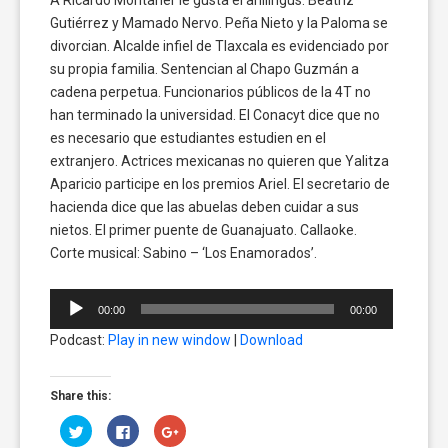
Gutiérrez y Mamado Nervo. Peña Nieto y la Paloma se
divorcian. Alcalde infiel de Tlaxcala es evidenciado por
su propia familia. Sentencian al Chapo Guzmán a
cadena perpetua. Funcionarios públicos de la 4T no
han terminado la universidad. El Conacyt dice que no
es necesario que estudiantes estudien en el
extranjero. Actrices mexicanas no quieren que Yalitza
Aparicio participe en los premios Ariel. El secretario de
hacienda dice que las abuelas deben cuidar a sus
nietos. El primer puente de Guanajuato. Callaoke.
Corte musical: Sabino – ‘Los Enamorados’.
Reproductor
00:00
00:00
de
Podcast:
Play in new window
|
Download
audio
Share this:
Click
Click
Click
to
to
to