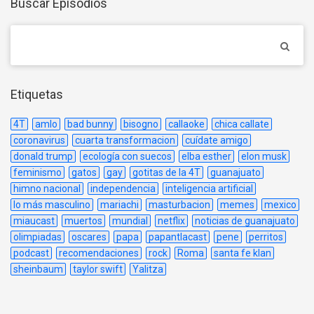
Buscar Episodios
Etiquetas
4T
amlo
bad bunny
bisogno
callaoke
chica callate
coronavirus
cuarta transformacion
cuídate amigo
donald trump
ecología con suecos
elba esther
elon musk
feminismo
gatos
gay
gotitas de la 4T
guanajuato
himno nacional
independencia
inteligencia artificial
lo más masculino
mariachi
masturbacion
memes
mexico
miaucast
muertos
mundial
netflix
noticias de guanajuato
olimpiadas
oscares
papa
papantlacast
pene
perritos
podcast
recomendaciones
rock
Roma
santa fe klan
sheinbaum
taylor swift
Yalitza