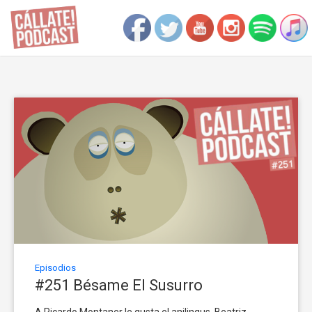
Episodios
#251 Bésame El Susurro
A Ricardo Montaner le gusta el anilingus. Beatriz