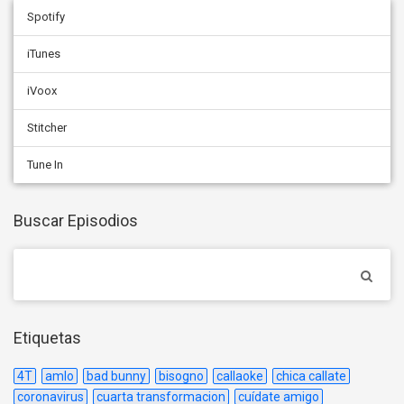
Spotify
iTunes
iVoox
Stitcher
Tune In
Buscar Episodios
Etiquetas
4T
amlo
bad bunny
bisogno
callaoke
chica callate
coronavirus
cuarta transformacion
cuídate amigo