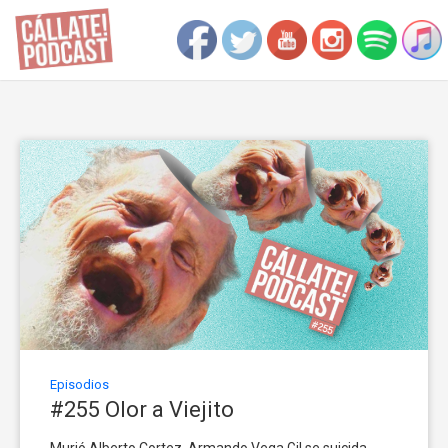
Episodios
#255 Olor a Viejito
Murió Alberto Cortez. Armando Vega Gil se suicida