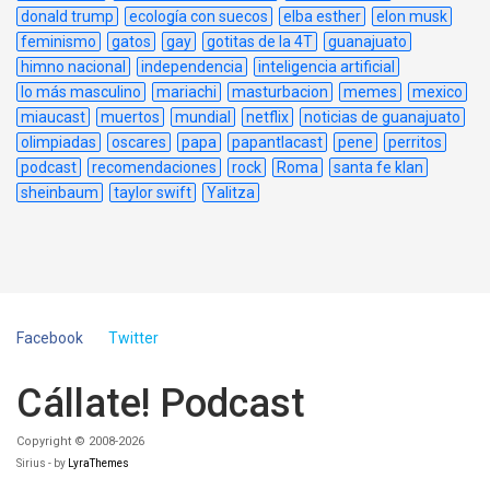
donald trump
ecología con suecos
elba esther
elon musk
feminismo
gatos
gay
gotitas de la 4T
guanajuato
himno nacional
independencia
inteligencia artificial
lo más masculino
mariachi
masturbacion
memes
mexico
miaucast
muertos
mundial
netflix
noticias de guanajuato
olimpiadas
oscares
papa
papantlacast
pene
perritos
podcast
recomendaciones
rock
Roma
santa fe klan
sheinbaum
taylor swift
Yalitza
Facebook
Twitter
Cállate! Podcast
Copyright © 2008-2026
Sirius - by
LyraThemes