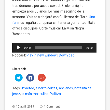
tras denuncia por acoso sexual. El olor a viejito
empieza a los 30 años. Lo más masculino de la
semana. Yalitza trabajará con Guillermo del Toro.
Una
fan
nos regaña por opinar sin tener argumentos. Rafa
ofrece disculpas. Corte musical: La Misa Negra –
‘Acosadora’.
Reproductor
00:00
00:00
de
Podcast:
Play in new window
|
Download
audio
Share this:
Click
Click
Click
to
to
to
share
share
share
on
on
on
Tags:
#metoo
,
alberto cortez
,
ancianos
,
botellita de
Twitter
Facebook
Google+
(Opens
(Opens
(Opens
jerez
,
lo más masculino
,
Yalitza
in
in
in
new
new
new
window)
window)
window)
15 abril, 2019
1 Comment