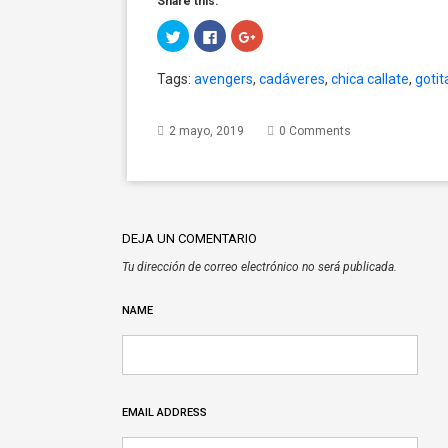
Share this:
Click
Click
Click
to
to
to
share
share
share
on
on
on
Tags:
avengers
,
cadáveres
,
chica callate
,
gotit
Twitter
Facebook
Google+
(Opens
(Opens
(Opens
in
in
in
new
new
new
window)
window)
window)
2 mayo, 2019
0 Comments
DEJA UN COMENTARIO
Tu dirección de correo electrónico no será publicada.
NAME
EMAIL ADDRESS