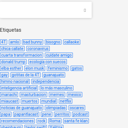
Etiquetas
4T
amlo
bad bunny
bisogno
callaoke
chica callate
coronavirus
cuarta transformacion
cuídate amigo
donald trump
ecología con suecos
elba esther
elon musk
feminismo
gatos
gay
gotitas de la 4T
guanajuato
himno nacional
independencia
inteligencia artificial
lo más masculino
mariachi
masturbacion
memes
mexico
miaucast
muertos
mundial
netflix
noticias de guanajuato
olimpiadas
oscares
papa
papantlacast
pene
perritos
podcast
recomendaciones
rock
Roma
santa fe klan
sheinbaum
taylor swift
Yalitza