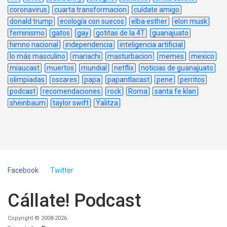
coronavirus
cuarta transformacion
cuídate amigo
donald trump
ecología con suecos
elba esther
elon musk
feminismo
gatos
gay
gotitas de la 4T
guanajuato
himno nacional
independencia
inteligencia artificial
lo más masculino
mariachi
masturbacion
memes
mexico
miaucast
muertos
mundial
netflix
noticias de guanajuato
olimpiadas
oscares
papa
papantlacast
pene
perritos
podcast
recomendaciones
rock
Roma
santa fe klan
sheinbaum
taylor swift
Yalitza
Facebook
Twitter
Cállate! Podcast
Copyright © 2008-2026