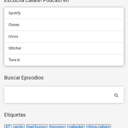
Escucha Cállate! Podcast en
Spotify
iTunes
iVoox
Stitcher
Tune In
Buscar Episodios
Etiquetas
4T
amlo
bad bunny
bisogno
callaoke
chica callate