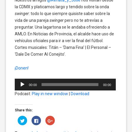
la CDMX y platicamos largo y tendido sobre la onda
swinger
: todo lo que siempre quisiste saber sobre la
vida de una pareja
swinger
pero no te atrevías a
preguntar. Una lagartona se le andaba ofreciendo a
AMLO. En Noticias de Provincia, el alcalde hace uso de
vehículos oficiales para ir a ver la final del fútbol.
Cortes musicales: Titán – ‘Dama Fina’ | El Personal –
‘Dale De Comer Al Conejito’.
¡Donen!
Reproductor
00:00
00:00
de
Podcast:
Play in new window
|
Download
audio
Share this:
Click
Click
Click
to
to
to
share
share
share
on
on
on