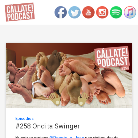
Episodios
#258 Ondita Swinger
Nuestros amigos
@Renata_y_Jose
nos visitan desde