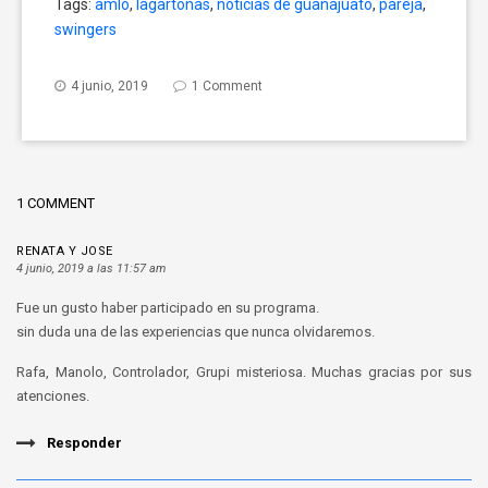
Tags:
amlo
,
lagartonas
,
noticias de guanajuato
,
pareja
,
Twitter
Facebook
Google+
(Opens
(Opens
(Opens
swingers
in
in
in
new
new
new
window)
window)
window)
4 junio, 2019
1 Comment
1 COMMENT
RENATA Y JOSE
4 junio, 2019 a las 11:57 am
Fue un gusto haber participado en su programa.
sin duda una de las experiencias que nunca olvidaremos.
Rafa, Manolo, Controlador, Grupi misteriosa. Muchas gracias por sus
atenciones.
Responder