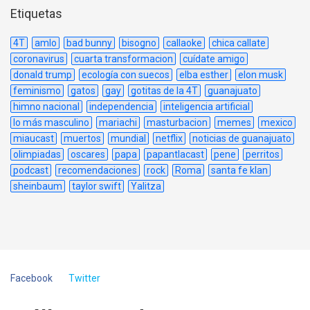
Etiquetas
4T
amlo
bad bunny
bisogno
callaoke
chica callate
coronavirus
cuarta transformacion
cuídate amigo
donald trump
ecología con suecos
elba esther
elon musk
feminismo
gatos
gay
gotitas de la 4T
guanajuato
himno nacional
independencia
inteligencia artificial
lo más masculino
mariachi
masturbacion
memes
mexico
miaucast
muertos
mundial
netflix
noticias de guanajuato
olimpiadas
oscares
papa
papantlacast
pene
perritos
podcast
recomendaciones
rock
Roma
santa fe klan
sheinbaum
taylor swift
Yalitza
Facebook
Twitter