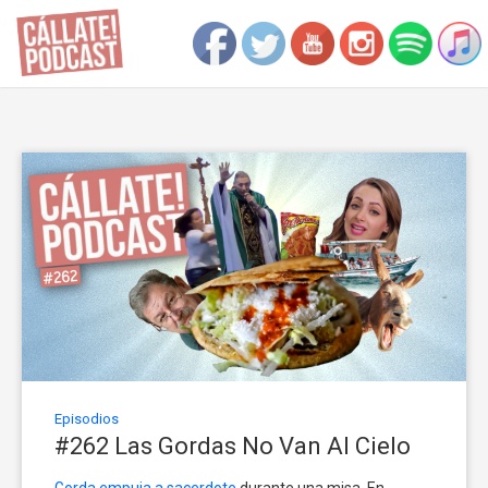
Episodios
#262 Las Gordas No Van Al Cielo
Gorda empuja a sacerdote
durante una misa. En