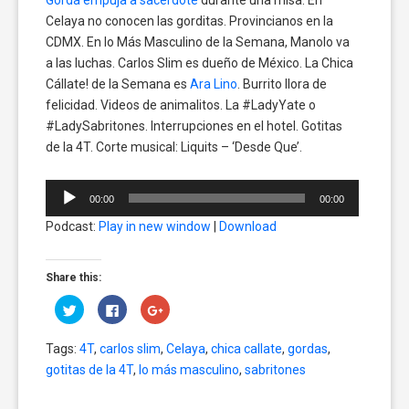
Celaya no conocen las gorditas. Provincianos en la
CDMX. En lo Más Masculino de la Semana, Manolo va
a las luchas. Carlos Slim es dueño de México. La Chica
Cállate! de la Semana es
Ara Lino
. Burrito llora de
felicidad. Videos de animalitos. La #LadyYate o
#LadySabritones. Interrupciones en el hotel. Gotitas
de la 4T. Corte musical: Liquits – ‘Desde Que’.
Reproductor
00:00
00:00
de
Podcast:
Play in new window
|
Download
audio
Share this:
Click
Click
Click
to
to
to
share
share
share
on
on
on
Tags:
4T
,
carlos slim
,
Celaya
,
chica callate
,
gordas
,
Twitter
Facebook
Google+
(Opens
(Opens
(Opens
gotitas de la 4T
,
lo más masculino
,
sabritones
in
in
in
new
new
new
window)
window)
window)