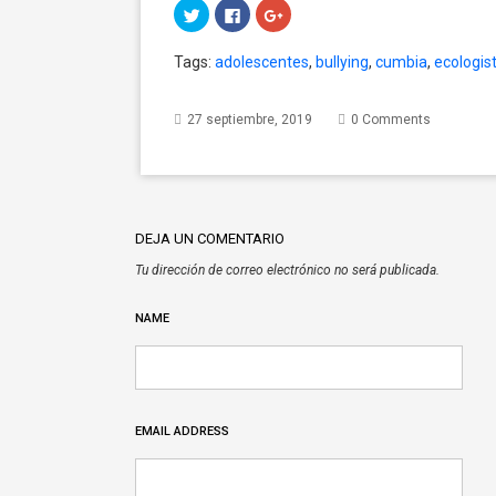
Click
Click
Click
to
to
to
share
share
share
on
on
on
Tags:
adolescentes
,
bullying
,
cumbia
,
ecologis
Twitter
Facebook
Google+
(Opens
(Opens
(Opens
in
in
in
new
new
new
window)
window)
window)
27 septiembre, 2019
0 Comments
DEJA UN COMENTARIO
Tu dirección de correo electrónico no será publicada.
NAME
EMAIL ADDRESS