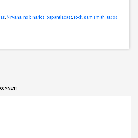
tas
,
Nirvana
,
no binarios
,
papantlacast
,
rock
,
sam smith
,
tacos
COMMENT