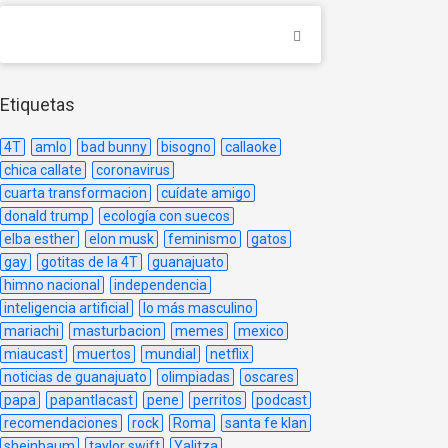
Etiquetas
4T
amlo
bad bunny
bisogno
callaoke
chica callate
coronavirus
cuarta transformacion
cuídate amigo
donald trump
ecología con suecos
elba esther
elon musk
feminismo
gatos
gay
gotitas de la 4T
guanajuato
himno nacional
independencia
inteligencia artificial
lo más masculino
mariachi
masturbacion
memes
mexico
miaucast
muertos
mundial
netflix
noticias de guanajuato
olimpiadas
oscares
papa
papantlacast
pene
perritos
podcast
recomendaciones
rock
Roma
santa fe klan
sheinbaum
taylor swift
Yalitza