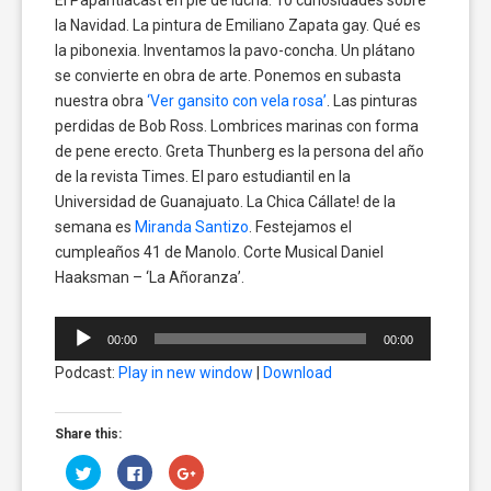
la Navidad. La pintura de Emiliano Zapata gay. Qué es
la pibonexia. Inventamos la pavo-concha. Un plátano
se convierte en obra de arte. Ponemos en subasta
nuestra obra
‘Ver gansito con vela rosa’
. Las pinturas
perdidas de Bob Ross. Lombrices marinas con forma
de pene erecto. Greta Thunberg es la persona del año
de la revista Times. El paro estudiantil en la
Universidad de Guanajuato. La Chica Cállate! de la
semana es
Miranda Santizo
. Festejamos el
cumpleaños 41 de Manolo. Corte Musical Daniel
Haaksman – ‘La Añoranza’.
Reproductor
00:00
00:00
de
Podcast:
Play in new window
|
Download
audio
Share this:
Click
Click
Click
to
to
to