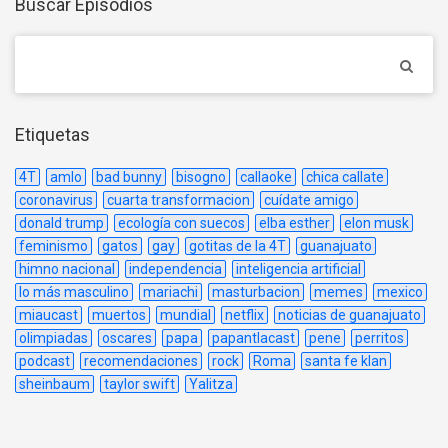
Buscar Episodios
Etiquetas
4T
amlo
bad bunny
bisogno
callaoke
chica callate
coronavirus
cuarta transformacion
cuídate amigo
donald trump
ecología con suecos
elba esther
elon musk
feminismo
gatos
gay
gotitas de la 4T
guanajuato
himno nacional
independencia
inteligencia artificial
lo más masculino
mariachi
masturbacion
memes
mexico
miaucast
muertos
mundial
netflix
noticias de guanajuato
olimpiadas
oscares
papa
papantlacast
pene
perritos
podcast
recomendaciones
rock
Roma
santa fe klan
sheinbaum
taylor swift
Yalitza