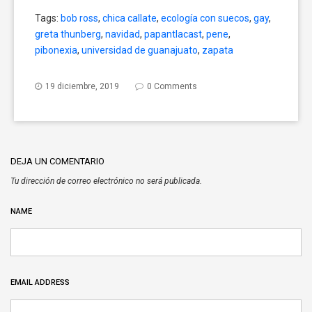
share
share
share
on
on
on
Tags:
bob ross
,
chica callate
,
ecología con suecos
,
gay
,
Twitter
Facebook
Google+
(Opens
(Opens
(Opens
greta thunberg
,
navidad
,
papantlacast
,
pene
,
in
in
in
new
new
new
pibonexia
,
universidad de guanajuato
,
zapata
window)
window)
window)
19 diciembre, 2019
0 Comments
DEJA UN COMENTARIO
Tu dirección de correo electrónico no será publicada.
NAME
EMAIL ADDRESS