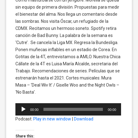
sin equipo de primera división. Propuestas para medir
el bienestar del alma. Nos llega un comentario desde
las sombras. Nos visita Óscar, un refugiado de la
CDMX. Recitamos un hermoso soneto. Spotify retira
canción de Bad Bunny. La palabra de la semana es
‘Cutre’. Se cancela la Liga MX. Regresa la Bundesliga.
Ponen muñecas inflables en un estadio de Corea. En
Gotitas de la 4T, entrevistamos a AMLO. Nuestra Chica
Cállate de la 4T es Luisa María Alcalde, secretaria del
Trabajo. Recomendaciones de series. Películas que se
estrenarán hasta el 2021. Cortes musicales: Mura
Masa – ‘Deal Wiv It’ / Giselle Woo and the Night Owls –
‘No Basta’.
Reproductor
00:00
00:00
de
Podcast:
Play in new window
|
Download
audio
Share this: