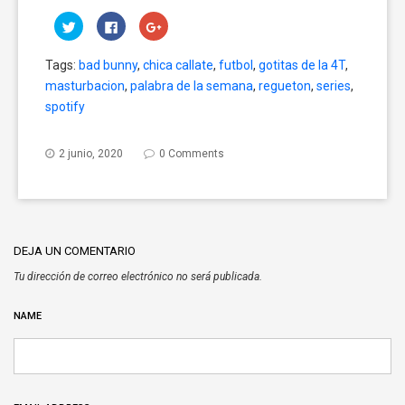
Click
Click
Click
to
to
to
share
share
share
on
on
on
Tags:
bad bunny
,
chica callate
,
futbol
,
gotitas de la 4T
,
Twitter
Facebook
Google+
(Opens
(Opens
(Opens
masturbacion
,
palabra de la semana
,
regueton
,
series
,
in
in
in
new
new
new
spotify
window)
window)
window)
2 junio, 2020
0 Comments
DEJA UN COMENTARIO
Tu dirección de correo electrónico no será publicada.
NAME