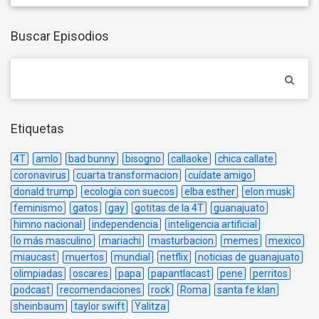
Buscar Episodios
Etiquetas
4T
amlo
bad bunny
bisogno
callaoke
chica callate
coronavirus
cuarta transformacion
cuídate amigo
donald trump
ecología con suecos
elba esther
elon musk
feminismo
gatos
gay
gotitas de la 4T
guanajuato
himno nacional
independencia
inteligencia artificial
lo más masculino
mariachi
masturbacion
memes
mexico
miaucast
muertos
mundial
netflix
noticias de guanajuato
olimpiadas
oscares
papa
papantlacast
pene
perritos
podcast
recomendaciones
rock
Roma
santa fe klan
sheinbaum
taylor swift
Yalitza