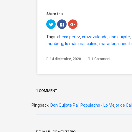
Share this:
Click
Click
Click
to
to
to
share
share
share
on
on
on
Tags:
checo perez
,
cruzazuleada
,
don quijote
,
Twitter
Facebook
Google+
(Opens
(Opens
(Opens
thunberg
,
lo más masculino
,
maradona
,
neolib
in
in
in
new
new
new
window)
window)
window)
14 diciembre, 2020
1 Comment
1 COMMENT
Pingback:
Don Quijote Pa’l Populacho - Lo Mejor de Cál
DEJA UN COMENTARIO