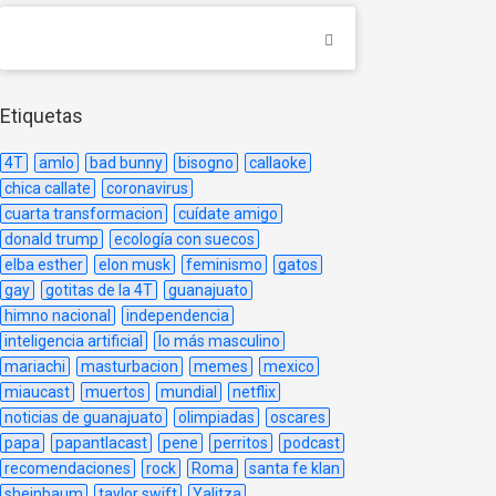
Etiquetas
4T
amlo
bad bunny
bisogno
callaoke
chica callate
coronavirus
cuarta transformacion
cuídate amigo
donald trump
ecología con suecos
elba esther
elon musk
feminismo
gatos
gay
gotitas de la 4T
guanajuato
himno nacional
independencia
inteligencia artificial
lo más masculino
mariachi
masturbacion
memes
mexico
miaucast
muertos
mundial
netflix
noticias de guanajuato
olimpiadas
oscares
papa
papantlacast
pene
perritos
podcast
recomendaciones
rock
Roma
santa fe klan
sheinbaum
taylor swift
Yalitza