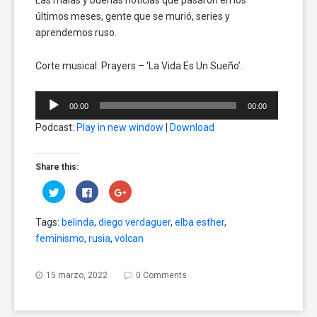
últimos meses, gente que se murió, series y
aprendemos ruso.
Corte musical: Prayers – ‘La Vida Es Un Sueño’.
Reproductor
00:00
00:00
de
Podcast:
Play in new window
|
Download
audio
Share this:
Click
Click
Click
to
to
to
share
share
share
on
on
on
Tags:
belinda
,
diego verdaguer
,
elba esther
,
Twitter
Facebook
Google+
(Opens
(Opens
(Opens
feminismo
,
rusia
,
volcan
in
in
in
new
new
new
window)
window)
window)
15 marzo, 2022
0 Comments