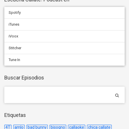
Spotify
iTunes
iVoox
Stitcher
Tune In
Buscar Episodios
Etiquetas
4T
amlo
bad bunny
bisogno
callaoke
chica callate