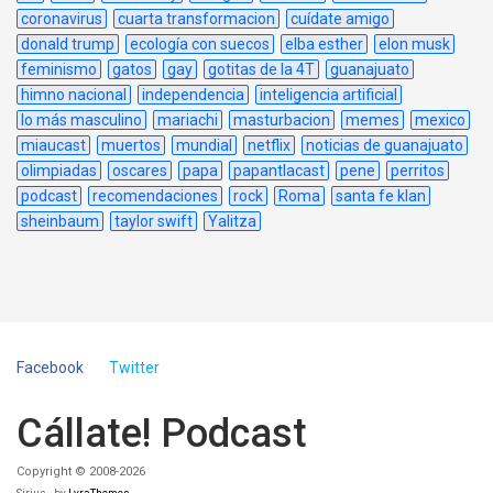
coronavirus
cuarta transformacion
cuídate amigo
donald trump
ecología con suecos
elba esther
elon musk
feminismo
gatos
gay
gotitas de la 4T
guanajuato
himno nacional
independencia
inteligencia artificial
lo más masculino
mariachi
masturbacion
memes
mexico
miaucast
muertos
mundial
netflix
noticias de guanajuato
olimpiadas
oscares
papa
papantlacast
pene
perritos
podcast
recomendaciones
rock
Roma
santa fe klan
sheinbaum
taylor swift
Yalitza
Facebook
Twitter
Cállate! Podcast
Copyright © 2008-2026