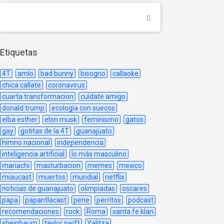
Etiquetas
4T
amlo
bad bunny
bisogno
callaoke
chica callate
coronavirus
cuarta transformacion
cuídate amigo
donald trump
ecología con suecos
elba esther
elon musk
feminismo
gatos
gay
gotitas de la 4T
guanajuato
himno nacional
independencia
inteligencia artificial
lo más masculino
mariachi
masturbacion
memes
mexico
miaucast
muertos
mundial
netflix
noticias de guanajuato
olimpiadas
oscares
papa
papantlacast
pene
perritos
podcast
recomendaciones
rock
Roma
santa fe klan
sheinbaum
taylor swift
Yalitza