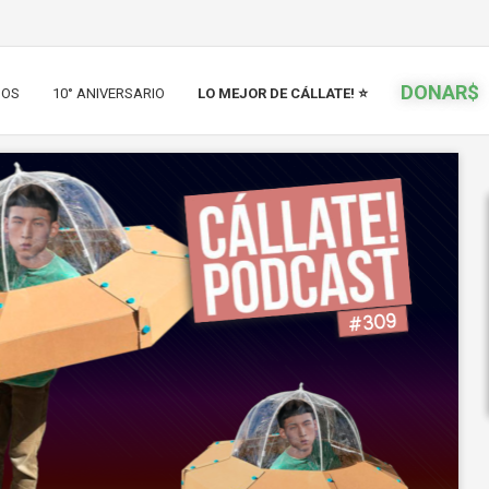
DONAR$
IOS
10° ANIVERSARIO
LO MEJOR DE CÁLLATE! ⭐