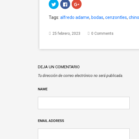
Click
Click
Click
to
to
to
share
share
share
on
on
on
Tags:
alfredo adame
,
bodas
,
cenzontles
,
chin
Twitter
Facebook
Google+
(Opens
(Opens
(Opens
in
in
in
new
new
new
window)
window)
window)
25 febrero, 2023
0 Comments
DEJA UN COMENTARIO
Tu dirección de correo electrónico no será publicada.
NAME
EMAIL ADDRESS