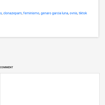
os
,
clonazepam
,
feminismo
,
genaro garcia luna
,
ovnis
,
tiktok
COMMENT