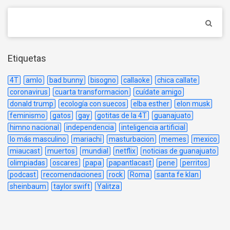
Etiquetas
4T
amlo
bad bunny
bisogno
callaoke
chica callate
coronavirus
cuarta transformacion
cuídate amigo
donald trump
ecología con suecos
elba esther
elon musk
feminismo
gatos
gay
gotitas de la 4T
guanajuato
himno nacional
independencia
inteligencia artificial
lo más masculino
mariachi
masturbacion
memes
mexico
miaucast
muertos
mundial
netflix
noticias de guanajuato
olimpiadas
oscares
papa
papantlacast
pene
perritos
podcast
recomendaciones
rock
Roma
santa fe klan
sheinbaum
taylor swift
Yalitza