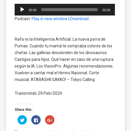
Reproductor
00:00
00:00
de
Podcast:
Play in new window
|
Download
audio
Rafa vs la Inteligencia Artificial. La nueva porra de
Pumas. Cuando tu mamá te compraba colores de los
chafas. Las gallinas descienden de los dinosaurios.
Castigos para hijos. Qué hacer en caso de una ruptura
según la IA. Los VisionPro. Algunas recomendaciones.
Vuelven a cantar mal el Himno Nacional. Corte
musical: ATARASHII GAKKO! – Tokyo Calling.
Transmitido 29/Feb/2024
Share this:
Click
Click
Click
to
to
to
share
share
share
on
on
on