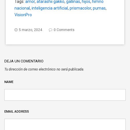
Tags:
amor
,
atarashii gakko
,
gallinas
,
hijos
,
himno
Twitter
Facebook
Google+
(Opens
(Opens
(Opens
nacional
,
inteligencia artificial
,
prismacolor
,
pumas
,
in
in
in
new
new
new
VisionPro
window)
window)
window)
5 marzo, 2024
0 Comments
DEJA UN COMENTARIO
Tu dirección de correo electrónico no será publicada.
NAME
EMAIL ADDRESS