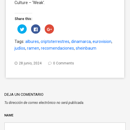
Culture – ‘Weak’.
Share this:
Click
Click
Click
to
to
to
share
share
share
on
on
on
Tags:
albures
,
criptoterrestres
,
dinamarca
,
eurovision
,
Twitter
Facebook
Google+
(Opens
(Opens
(Opens
judíos
,
ramen
,
recomendaciones
,
sheinbaum
in
in
in
new
new
new
window)
window)
window)
28 junio, 2024
0 Comments
DEJA UN COMENTARIO
Tu dirección de correo electrónico no será publicada.
NAME