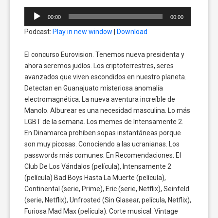
Reproductor
00:00
00:00
de
Podcast:
Play in new window
|
Download
audio
El concurso Eurovision. Tenemos nueva presidenta y
ahora seremos judíos. Los criptoterrestres, seres
avanzados que viven escondidos en nuestro planeta.
Detectan en Guanajuato misteriosa anomalía
electromagnética. La nueva aventura increíble de
Manolo. Alburear es una necesidad masculina. Lo más
LGBT de la semana. Los memes de Intensamente 2.
En Dinamarca prohiben sopas instantáneas porque
son muy picosas. Conociendo a las ucranianas. Los
passwords más comunes. En Recomendaciones: El
Club De Los Vándalos (película), Intensamente 2
(película) Bad Boys Hasta La Muerte (película),
Continental (serie, Prime), Eric (serie, Netflix), Seinfeld
(serie, Netflix), Unfrosted (Sin Glasear, película, Netflix),
Furiosa Mad Max (película). Corte musical: Vintage