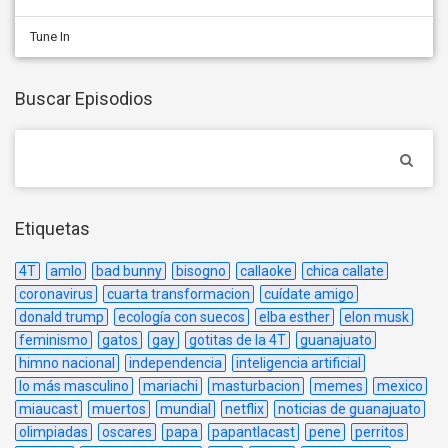
Tune In
Buscar Episodios
Etiquetas
4T
amlo
bad bunny
bisogno
callaoke
chica callate
coronavirus
cuarta transformacion
cuídate amigo
donald trump
ecología con suecos
elba esther
elon musk
feminismo
gatos
gay
gotitas de la 4T
guanajuato
himno nacional
independencia
inteligencia artificial
lo más masculino
mariachi
masturbacion
memes
mexico
miaucast
muertos
mundial
netflix
noticias de guanajuato
olimpiadas
oscares
papa
papantlacast
pene
perritos