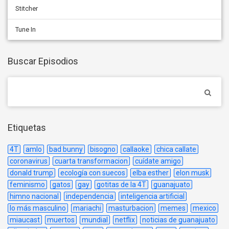
Stitcher
Tune In
Buscar Episodios
Etiquetas
4T
amlo
bad bunny
bisogno
callaoke
chica callate
coronavirus
cuarta transformacion
cuídate amigo
donald trump
ecología con suecos
elba esther
elon musk
feminismo
gatos
gay
gotitas de la 4T
guanajuato
himno nacional
independencia
inteligencia artificial
lo más masculino
mariachi
masturbacion
memes
mexico
miaucast
muertos
mundial
netflix
noticias de guanajuato