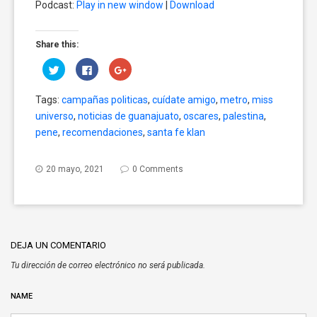
Podcast:
Play in new window
|
Download
audio
Share this:
Click
Click
Click
to
to
to
share
share
share
on
on
on
Tags:
campañas politicas
,
cuídate amigo
,
metro
,
miss
Twitter
Facebook
Google+
(Opens
(Opens
(Opens
universo
,
noticias de guanajuato
,
oscares
,
palestina
,
in
in
in
new
new
new
pene
,
recomendaciones
,
santa fe klan
window)
window)
window)
20 mayo, 2021
0 Comments
DEJA UN COMENTARIO
Tu dirección de correo electrónico no será publicada.
NAME