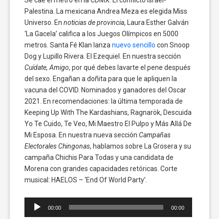
Palestina. La mexicana Andrea Meza es elegida Miss
Universo. En
noticias de provincia
, Laura Esther Galván
‘La Gacela’ califica a los Juegos Olímpicos en 5000
metros. Santa Fé Klan lanza
nuevo sencillo
con Snoop
Dog y Lupillo Rivera. El Ezequiel. En nuestra sección
Cuídate, Amigo
, por qué debes lavarte el pene después
del sexo. Engañan a doñita para que le apliquen la
vacuna del COVID. Nominados y ganadores del Oscar
2021. En recomendaciones: la última temporada de
Keeping Up With The Kardashians, Ragnarök, Descuida
Yo Te Cuido, Te Veo, Mi Maestro El Pulpo y Más Allá De
Mi Esposa. En nuestra nueva sección
Campañas
Electorales Chingonas
, hablamos sobre La Grosera y su
campaña Chichis Para Todas y una candidata de
Morena con grandes capacidades retóricas. Corte
musical: HAELOS – ‘End Of World Party’.
Reproductor
00:00
00:00
de