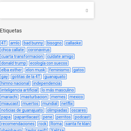
Etiquetas
4T
amlo
bad bunny
bisogno
callaoke
chica callate
coronavirus
cuarta transformacion
cuídate amigo
donald trump
ecología con suecos
elba esther
elon musk
feminismo
gatos
gay
gotitas de la 4T
guanajuato
himno nacional
independencia
inteligencia artificial
lo más masculino
mariachi
masturbacion
memes
mexico
miaucast
muertos
mundial
netflix
noticias de guanajuato
olimpiadas
oscares
papa
papantlacast
pene
perritos
podcast
recomendaciones
rock
Roma
santa fe klan
sheinbaum
taylor swift
Yalitza