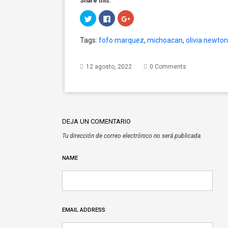
Share this:
Click
Click
Click
to
to
to
share
share
share
on
on
on
Tags:
fofo marquez
,
michoacan
,
olivia newto
Twitter
Facebook
Google+
(Opens
(Opens
(Opens
in
in
in
new
new
new
window)
window)
window)
12 agosto, 2022
0 Comments
DEJA UN COMENTARIO
Tu dirección de correo electrónico no será publicada.
NAME
EMAIL ADDRESS