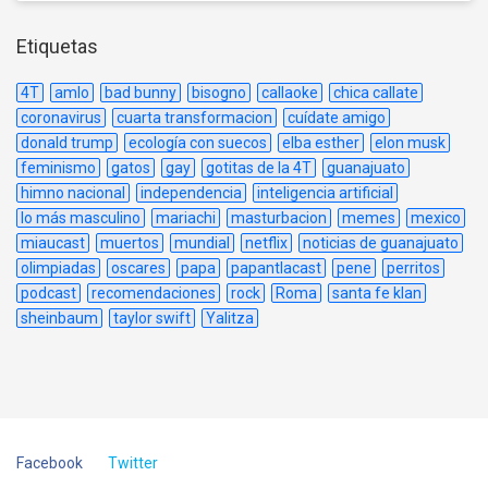
Etiquetas
4T
amlo
bad bunny
bisogno
callaoke
chica callate
coronavirus
cuarta transformacion
cuídate amigo
donald trump
ecología con suecos
elba esther
elon musk
feminismo
gatos
gay
gotitas de la 4T
guanajuato
himno nacional
independencia
inteligencia artificial
lo más masculino
mariachi
masturbacion
memes
mexico
miaucast
muertos
mundial
netflix
noticias de guanajuato
olimpiadas
oscares
papa
papantlacast
pene
perritos
podcast
recomendaciones
rock
Roma
santa fe klan
sheinbaum
taylor swift
Yalitza
Facebook
Twitter