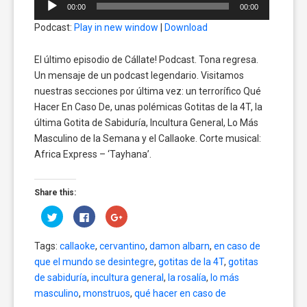
00:00
00:00
de
Podcast:
Play in new window
|
Download
audio
El último episodio de Cállate! Podcast. Tona regresa.
Un mensaje de un podcast legendario. Visitamos
nuestras secciones por última vez: un terrorífico Qué
Hacer En Caso De, unas polémicas Gotitas de la 4T, la
última Gotita de Sabiduría, Incultura General, Lo Más
Masculino de la Semana y el Callaoke. Corte musical:
Africa Express – ‘Tayhana’.
Share this:
Click
Click
Click
to
to
to
share
share
share
on
on
on
Tags:
callaoke
,
cervantino
,
damon albarn
,
en caso de
Twitter
Facebook
Google+
(Opens
(Opens
(Opens
que el mundo se desintegre
,
gotitas de la 4T
,
gotitas
in
in
in
new
new
new
de sabiduría
,
incultura general
,
la rosalía
,
lo más
window)
window)
window)
masculino
,
monstruos
,
qué hacer en caso de