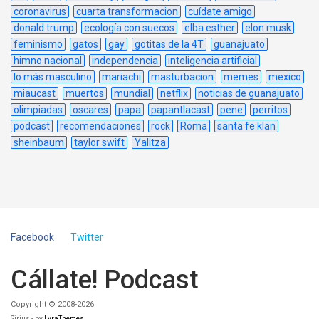
coronavirus
cuarta transformacion
cuídate amigo
donald trump
ecología con suecos
elba esther
elon musk
feminismo
gatos
gay
gotitas de la 4T
guanajuato
himno nacional
independencia
inteligencia artificial
lo más masculino
mariachi
masturbacion
memes
mexico
miaucast
muertos
mundial
netflix
noticias de guanajuato
olimpiadas
oscares
papa
papantlacast
pene
perritos
podcast
recomendaciones
rock
Roma
santa fe klan
sheinbaum
taylor swift
Yalitza
Facebook
Twitter
Cállate! Podcast
Copyright © 2008-2026
Sirius - by
LyraThemes