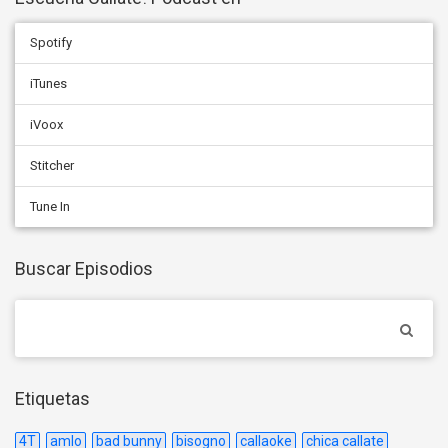
Spotify
iTunes
iVoox
Stitcher
Tune In
Buscar Episodios
Etiquetas
4T
amlo
bad bunny
bisogno
callaoke
chica callate