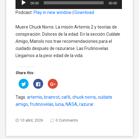
00:00
00:00
de
Podcast:
Play in new window
|
Download
audio
Muere Chuck Norris. La misón Artemis 2 y teorías de
conspiración. Dolores de la edad. En la sección
Cuídate
Amigo
, Manolo nos trae recomendaciones para el
cuidado después de razurarse. Las Frutinovelas.
Llegamos a la peor edad de la vida.
Share this:
Click
Click
Click
to
to
to
share
share
share
on
on
on
Tags:
artemis
,
brainrot
,
café
,
chuck norris
,
cuídate
Twitter
Facebook
Google+
(Opens
(Opens
(Opens
amigo
,
frutinovelas
,
luna
,
NASA
,
razurar
in
in
in
new
new
new
window)
window)
window)
10 abril, 2026
0 Comments